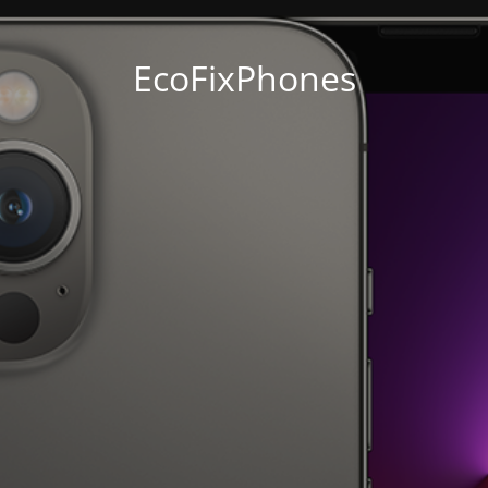
EcoFixPhones