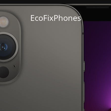
EcoFixPhones