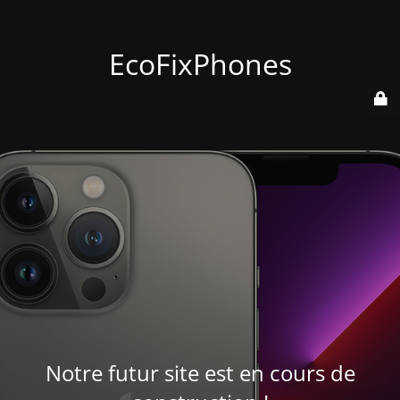
EcoFixPhones
Notre futur site est en cours de