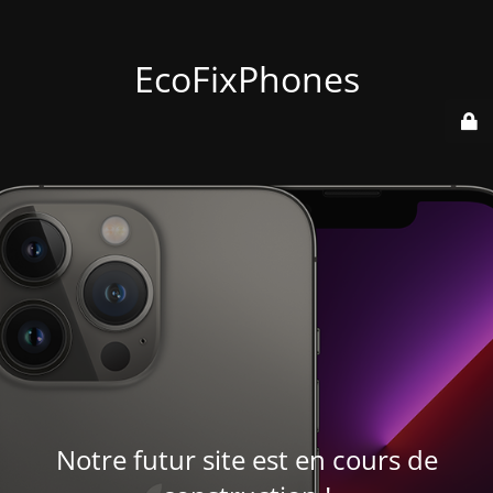
EcoFixPhones
Notre futur site est en cours de